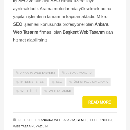
içi
SEO
ve site dışı
SEO
olmak üzere ikiye
ayrılmaktadır. Arama motorlarında yükselmek adına
yapılan işlemlerin tamamını kapsamaktadır. Mikro
SEO
işlemleri konusunda profesyonel olan
Ankara
Web Tasarım
firması olan
Başkent Web Tasarım
dan
hizmet alabilirsiniz
ANKARA WEB TASARIM
ARAMA MOTORU
INTERNET SITESI
SEO
ÜST SIRALARDA ÇIKMA
WEB SITESI
WEB TASARIMI
READ MORE
PUBLISHED IN
ANKARA WEB TASARIM
,
GENEL
,
SEO
,
TEKNOLOJI
,
WEB TASARIM
,
YAZILIM