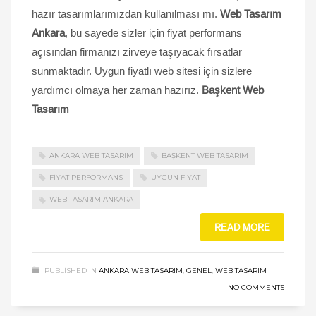
hazır tasarımlarımızdan kullanılması mı.
Web Tasarım
Ankara
, bu sayede sizler için fiyat performans
açısından firmanızı zirveye taşıyacak fırsatlar
sunmaktadır. Uygun fiyatlı web sitesi için sizlere
yardımcı olmaya her zaman hazırız.
Başkent Web
Tasarım
ANKARA WEB TASARIM
BAŞKENT WEB TASARIM
FIYAT PERFORMANS
UYGUN FIYAT
WEB TASARIM ANKARA
READ MORE
PUBLISHED IN
ANKARA WEB TASARIM
,
GENEL
,
WEB TASARIM
NO COMMENTS