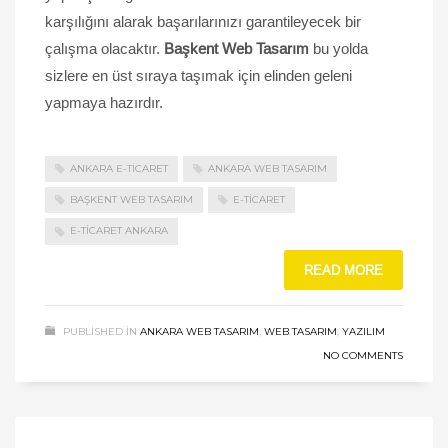
karşılığını alarak başarılarınızı garantileyecek bir
çalışma olacaktır.
Başkent Web Tasarım
bu yolda
sizlere en üst sıraya taşımak için elinden geleni
yapmaya hazırdır.
ANKARA E-TICARET
ANKARA WEB TASARIM
BAŞKENT WEB TASARIM
E-TICARET
E-TICARET ANKARA
READ MORE
PUBLISHED IN
ANKARA WEB TASARIM
,
WEB TASARIM
,
YAZILIM
NO COMMENTS