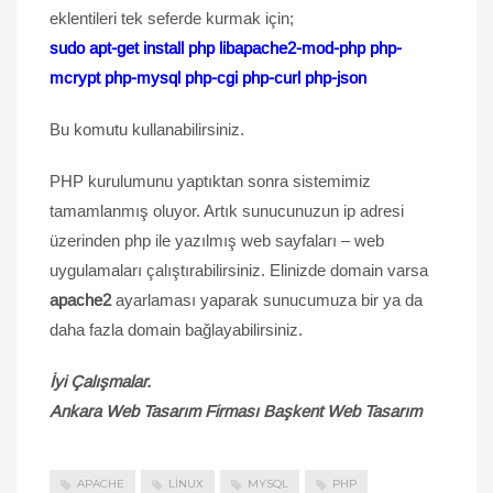
eklentileri tek seferde kurmak için;
sudo apt-get install php libapache2-mod-php php-
mcrypt php-mysql php-cgi php-curl php-json
Bu komutu kullanabilirsiniz.
PHP kurulumunu yaptıktan sonra sistemimiz
tamamlanmış oluyor. Artık sunucunuzun ip adresi
üzerinden php ile yazılmış web sayfaları – web
uygulamaları çalıştırabilirsiniz. Elinizde domain varsa
apache2
ayarlaması yaparak sunucumuza bir ya da
daha fazla domain bağlayabilirsiniz.
İyi Çalışmalar.
Ankara Web Tasarım Firması Başkent Web Tasarım
APACHE
LINUX
MYSQL
PHP