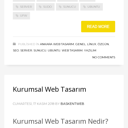
SERVER
SUDO
SUNUCU
UBUNTU
UFW
READ MORE
PUBLISHED IN
ANKARA WEB TASARIM
,
GENEL
,
LINUX
,
ÖZGÜN
,
SEO
,
SERVER
,
SUNUCU
,
UBUNTU
,
WEB TASARIM
,
YAZILIM
NO COMMENTS
Kurumsal Web Tasarım
CUMARTESI, 17 KASIM 2018
BY
BASKENTWEB
Kurumsal Web Tasarım Nedir?