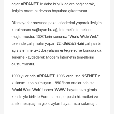
ağlar
ARPANET
ile daha büyük ağlara bağlanarak,
iletişim ortamını devasa boyutlara çıkartmıştır.
Bilgisayarlar arasında paket gönderimi yaparak iletişim
kurulmasını sağlayan bu ağ, İnternet’in temellerini
oluşturmuştur. 1980’lerin sonunda “
World Wide Web
”
üzerinde çalışmalar yapan
Tim Berners-Lee
çalışan bir
ağ sistemine text dosyalarını entegre etme konusunda
ilerleme kaydederek Modern İnternet’in temellerini
oluşturmuştur.
1990 yıllarında
ARPANET
, 1995’lerde iste
NSFNET
‘in
kullanımı son bulmuştur. 1990 ‘ların ortalarında ise
‘W
orld Wide Web
‘ kısaca ‘
WWW
‘ hayatımıza girmiş
kendisiyle birlikte Form siteleri, e-posta hizmetleri ve
anlık mesajlaşma gibi olayları hayatımıza sokmuştur.