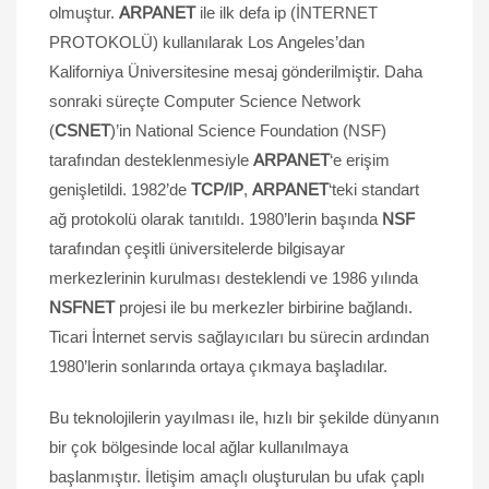
olmuştur.
ARPANET
ile ilk defa ip (İNTERNET
PROTOKOLÜ) kullanılarak Los Angeles’dan
Kaliforniya Üniversitesine mesaj gönderilmiştir. Daha
sonraki süreçte Computer Science Network
(
CSNET
)’in National Science Foundation (NSF)
tarafından desteklenmesiyle
ARPANET
‘e erişim
genişletildi. 1982’de
TCP/IP
,
ARPANET
‘teki standart
ağ protokolü olarak tanıtıldı. 1980’lerin başında
NSF
tarafından çeşitli üniversitelerde bilgisayar
merkezlerinin kurulması desteklendi ve 1986 yılında
NSFNET
projesi ile bu merkezler birbirine bağlandı.
Ticari İnternet servis sağlayıcıları bu sürecin ardından
1980’lerin sonlarında ortaya çıkmaya başladılar.
Bu teknolojilerin yayılması ile, hızlı bir şekilde dünyanın
bir çok bölgesinde local ağlar kullanılmaya
başlanmıştır. İletişim amaçlı oluşturulan bu ufak çaplı